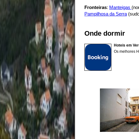
Fronteiras
:
Manteigas
(no
Pampilhosa da Serra
(sudo
Onde dormir
Hoteis em Ver
Os melhores Ho