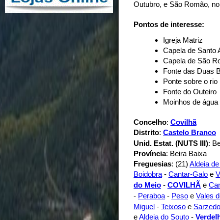
Outubro, e São Romão, no
Pontos de interesse:
Igreja Matriz
Capela de Santo 
Capela de São 
Fonte das Duas B
Ponte sobre o ri
Fonte do Outeiro
Moinhos de água
Concelho
:
Covilhã
Distrito
:
Castelo Branco
Unid. Estat. (NUTS III)
: B
Província
: Beira Baixa
Freguesias
: (21)
Aldeia de
Boidobra
-
Cantar-Galo
e
V
do Meio
-
COVILHÃ
e
Ca
-
Peraboa
-
Peso
e
Vales d
Miguel
-
Teixoso
e
Sarzed
e
Aldeia do Souto
-
Verdel