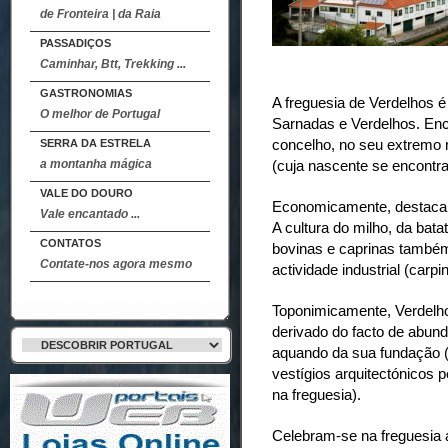
de Fronteira | da Raia
PASSADIÇOS
Caminhar, Btt, Trekking ...
GASTRONOMIAS
A freguesia de Verdelhos é
O melhor de Portugal
Sarnadas e Verdelhos. Enc
concelho, no seu extremo n
SERRA DA ESTRELA
a montanha mágica
(cuja nascente se encontra
VALE DO DOURO
Economicamente, destacam-
Vale encantado ...
A cultura do milho, da bata
CONTATOS
bovinas e caprinas també
Contate-nos agora mesmo
actividade industrial (carpin
Toponimicamente, Verdelho
derivado do facto de abun
aquando da sua fundação 
vestígios arquitectónicos 
na freguesia).
Celebram-se na freguesia 