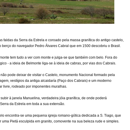
s faldas da Serra da Estrela e coroado pela massa granítica do antigo castelo,
 o berço do navegador Pedro Álvares Cabral que em 1500 descobriu o Brasil.
lmonte tem tudo a ver com monte e julga-se que também com belo. Fora do
gico - a ideia de Belmonte liga-se à ideia de cabras, por vias dos Cabrais.
não pode deixar de visitar o Castelo, monumento Nacional formado pela
agem, vestígios da antiga alcaidaría (Paço dos Cabrais) e um moderno
 ar livre, rodeado por imponentes muralhas.
subir à janela Manuelina, verdadeira jóia granítica, de onde poderá
Serra da Estrela em toda a sua extensão.
telo encontra-se uma pequena igreja romano-gótica dedicada a S. Tiago, que
or uma Pietá esculpida em granito, comovente na sua beleza rude e simples.