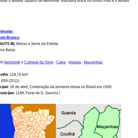
sitar o Museu Judaico de Belmonte, estrutura única no nosso País e o Museu
elmonte
elo Branco
NUTS III)
: Beiras e Serra da Estrela
eira Baixa
(4)
Belmonte
e
Colmeal da Torre
-
Caria
-
Inguias
-
Maçainhas
celho
: 118,76 km²
6 859 (2011)
cipal
: 26 de abril, Celebração da primeira missa no Brasil em 1500
unicípio
: 1199, Foral de D. Sancho I