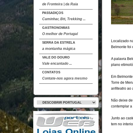
de Fronteira | da Raia
PASSADIÇOS
Caminhar, Btt, Trekking ...
GASTRONOMIAS
O melhor de Portugal
Localizado na
SERRA DA ESTRELA
Belmonte foi
a montanha mágica
VALE DO DOURO
A palavra Be
Vale encantado ...
plano etimoló
CONTATOS
Em Belmonte 
Contate-nos agora mesmo
Torre de Men
anfiteatro ao
Não deixe de 
contemplar a 
Junto ao cas
tem no interi