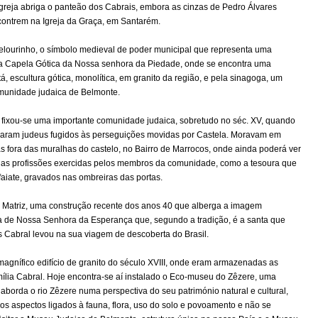
greja abriga o panteão dos Cabrais, embora as cinzas de Pedro Álvares
contrem na Igreja da Graça, em Santarém.
elourinho, o símbolo medieval de poder municipal que representa uma
la Capela Gótica da Nossa senhora da Piedade, onde se encontra uma
tá, escultura gótica, monolítica, em granito da região, e pela sinagoga, um
munidade judaica de Belmonte.
fixou-se uma importante comunidade judaica, sobretudo no séc. XV, quando
giaram judeus fugidos às perseguições movidas por Castela. Moravam em
s fora das muralhas do castelo, no Bairro de Marrocos, onde ainda poderá ver
das profissões exercidas pelos membros da comunidade, como a tesoura que
alfaiate, gravados nas ombreiras das portas.
ja Matriz, uma construção recente dos anos 40 que alberga a imagem
ta de Nossa Senhora da Esperança que, segundo a tradição, é a santa que
s Cabral levou na sua viagem de descoberta do Brasil.
 magnífico edifício de granito do século XVIII, onde eram armazenadas as
ília Cabral. Hoje encontra-se aí instalado o Eco-museu do Zêzere, uma
 aborda o rio Zêzere numa perspectiva do seu património natural e cultural,
 os aspectos ligados à fauna, flora, uso do solo e povoamento e não se