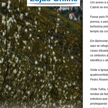
Um anexo à i
Cabral se en
Passe pelo P
prensa, e pe
belíssima pie
templo da co
Em Belmonte 
aqui se refu
casas situada
os símbolos 
identifica o 
Visite a Igre
quatrocentis
Pedro Álvare
Visite Tulha,
rendas da fam
estrutura que
privilegiando