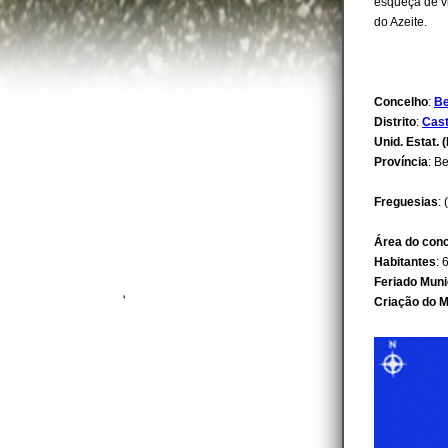
esqueça de vi
do Azeite.
Concelho
:
B
Distrito
:
Cast
Unid. Estat. (
Província
: B
Freguesias
: 
Área do con
Habitantes
: 
Feriado Muni
Criação do M