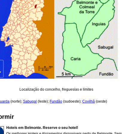
Localização do concelho, freguesias e limites
uarda
(norte);
Sabugal
(leste);
Fundão
(sudoeste);
Covilhã
(oeste)
ormir
Hoteis em Belmonte. Reserve o seu hotel!
Os melhores Hoteis e Alojamentos disponiveis perto de Belmonte. Sem