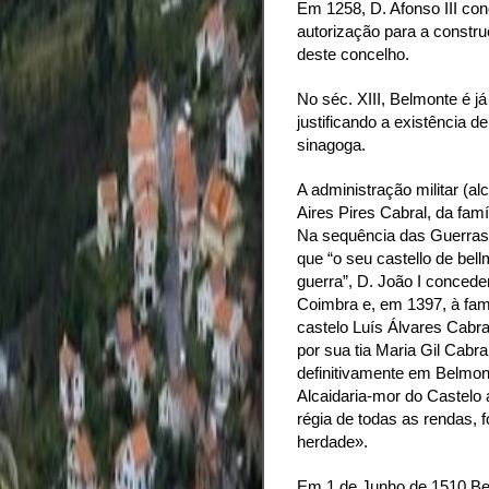
Em 1258, D. Afonso III co
autorização para a constr
deste concelho.
No séc. XIII, Belmonte é j
justificando a existência d
sinagoga.
A administração militar (al
Aires Pires Cabral, da famí
Na sequência das Guerras 
que “o seu castello de be
guerra”, D. João I concede
Coimbra e, em 1397, à famí
castelo Luís Álvares Cabra
por sua tia Maria Gil Cabra
definitivamente em Belmont
Alcaidaria-mor do Castel
régia de todas as rendas, f
herdade».
Em 1 de Junho de 1510 Bel