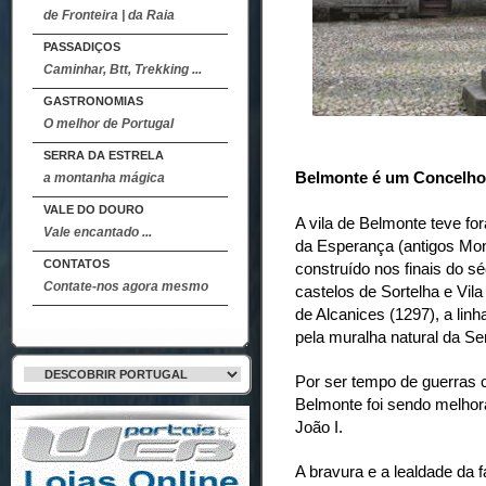
de Fronteira | da Raia
PASSADIÇOS
Caminhar, Btt, Trekking ...
GASTRONOMIAS
O melhor de Portugal
SERRA DA ESTRELA
Belmonte é um Concelho 
a montanha mágica
VALE DO DOURO
A vila de Belmonte teve fo
Vale encantado ...
da Esperança (antigos Mon
CONTATOS
construído nos finais do s
Contate-nos agora mesmo
castelos de Sortelha e Vil
de Alcanices (1297), a lin
pela muralha natural da Se
Por ser tempo de guerras c
Belmonte foi sendo melhora
João I.
A bravura e a lealdade da f