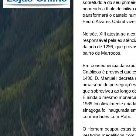
sobretudo a do seu primei
nomeado a título definitivo
transformará o castelo num
Pedro Álvares Cabral viver
No séc. XIII atesta-se a e
responsável pela existênc
datada de 1296, que provav
bairro de Marrocos.
Em consequência da expul
Católicos é provável que 
1496, D. Manuel I decreta 
uma série de perseguições
que sobreviveu ao longo do
É ainda o mesmo monarca 
1989 foi oficialmente cria
sinagoga foi inaugurada e
comunidades com Rabi.
O Homem ocupou estas ter
vestígios megalíticos com 