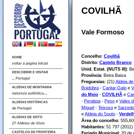
COVILHÃ
Vale Formoso
Concelho
:
Covilhã
HOME
Distrito
:
Castelo Branco
voltar a pagina inicial
Unid. Estat. (NUTS III)
: B
DESCOBRIR E VISITAR
Província
: Beira Baixa
... Portugal
Freguesias
: (21)
Aldeia de
ALDEIAS DE MONTANHA
Boidobra
-
Cantar-Galo
e
V
natureza autêntica....
do Meio
-
COVILHÃ
e
Ca
-
Peraboa
-
Peso
e
Vales d
ALDEIAS HISTÓRICAS
Miguel
-
Teixoso
e
Sarzed
de Portugal
e
Aldeia do Souto
-
Verdel
ALDEIAS DE XISTO
Área do concelho
: 555,6
27 Aldeias de Xisto
Habitantes
: 51 797 (2011)
CASTELOS DE FRONTEIRA
Feriado Municipal
: 20 de