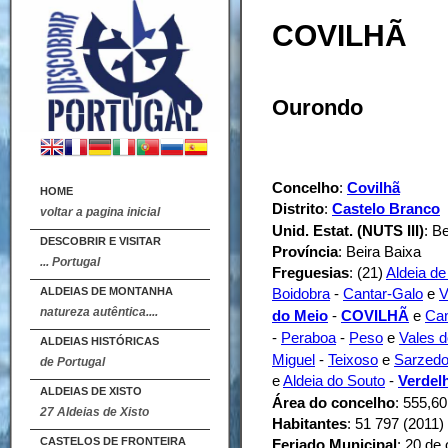
COVILHÃ
Ourondo
Concelho
:
Covilhã
HOME
Distrito
:
Castelo Branco
voltar a pagina inicial
Unid. Estat. (NUTS III)
: B
DESCOBRIR E VISITAR
Província
: Beira Baixa
... Portugal
Freguesias
: (21)
Aldeia de
ALDEIAS DE MONTANHA
Boidobra
-
Cantar-Galo
e
V
natureza autêntica....
do Meio
-
COVILHÃ
e
Ca
-
Peraboa
-
Peso
e
Vales d
ALDEIAS HISTÓRICAS
Miguel
-
Teixoso
e
Sarzed
de Portugal
e
Aldeia do Souto
-
Verdel
ALDEIAS DE XISTO
Área do concelho
: 555,6
27 Aldeias de Xisto
Habitantes
: 51 797 (2011)
CASTELOS DE FRONTEIRA
Feriado Municipal
: 20 de