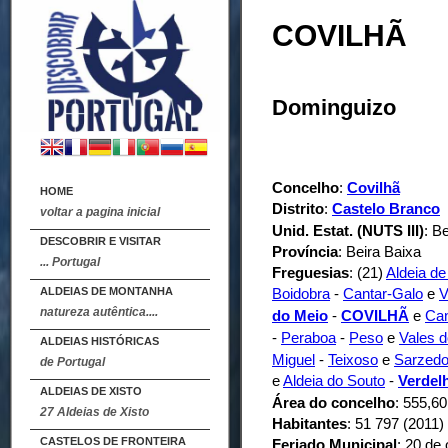
COVILHÃ
Dominguizo
Concelho
:
Covilhã
HOME
Distrito
:
Castelo Branco
voltar a pagina inicial
Unid. Estat. (NUTS III)
: B
DESCOBRIR E VISITAR
Província
: Beira Baixa
... Portugal
Freguesias
: (21)
Aldeia de
ALDEIAS DE MONTANHA
Boidobra
-
Cantar-Galo
e
V
natureza autêntica....
do Meio
-
COVILHÃ
e
Ca
-
Peraboa
-
Peso
e
Vales d
ALDEIAS HISTÓRICAS
Miguel
-
Teixoso
e
Sarzed
de Portugal
e
Aldeia do Souto
-
Verdel
ALDEIAS DE XISTO
Área do concelho
: 555,6
27 Aldeias de Xisto
Habitantes
: 51 797 (2011)
CASTELOS DE FRONTEIRA
Feriado Municipal
: 20 de