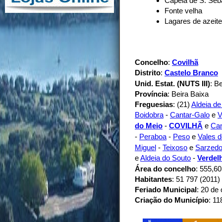
Capela de S. Seb
Fonte velha
Lagares de azeite
Concelho
:
Covilhã
Distrito
:
Castelo Branco
Unid. Estat. (NUTS III)
: B
Província
: Beira Baixa
Freguesias
: (21)
Aldeia de
Boidobra
-
Cantar-Galo
e
V
do Meio
-
COVILHÃ
e
Ca
-
Peraboa
-
Peso
e
Vales d
Miguel
-
Teixoso
e
Sarzed
e
Aldeia do Souto
-
Verdel
Área do concelho
: 555,6
Habitantes
: 51 797 (2011)
Feriado Municipal
: 20 de
Criação do Município
: 11