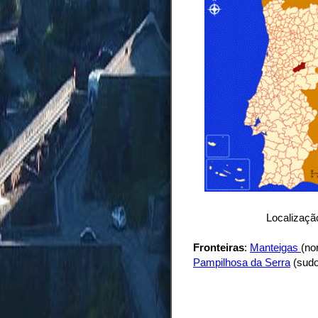
Localização
Fronteiras
:
Manteigas
(no
Pampilhosa da Serra
(sudo