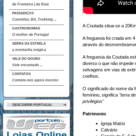
de Fronteira | da Raia
PASSADIÇOS
Caminhar, Btt, Trekking ...
A Coutada situa-se a 20K
GASTRONOMIAS
O melhor de Portugal
A freguesia foi criada em 4
SERRA DA ESTRELA
através do desmembrament
a montanha mágica
A freguesia da Coutada es
VALE DO DOURO
diverso o que não impede 
Vale encantado ...
selvagens em vias de extin
CONTATOS
coelhos.
Contate-nos agora mesmo
O significado do nome da f
feminino, significa
"terra d
privilégios"
Patrimonio
Igreja Matriz
Calvário