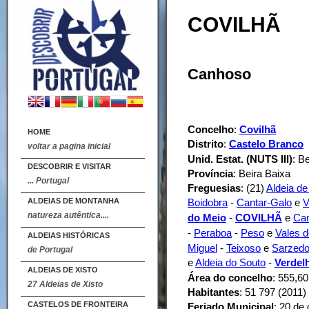
COVILHÃ
Canhoso
Concelho
:
Covilhã
HOME
Distrito
:
Castelo Branco
voltar a pagina inicial
Unid. Estat. (NUTS III)
: B
DESCOBRIR E VISITAR
Província
: Beira Baixa
... Portugal
Freguesias
: (21)
Aldeia de
ALDEIAS DE MONTANHA
Boidobra
-
Cantar-Galo
e
V
natureza autêntica....
do Meio
-
COVILHÃ
e
Ca
-
Peraboa
-
Peso
e
Vales d
ALDEIAS HISTÓRICAS
Miguel
-
Teixoso
e
Sarzed
de Portugal
e
Aldeia do Souto
-
Verdel
ALDEIAS DE XISTO
Área do concelho
: 555,6
27 Aldeias de Xisto
Habitantes
: 51 797 (2011)
CASTELOS DE FRONTEIRA
Feriado Municipal
: 20 de