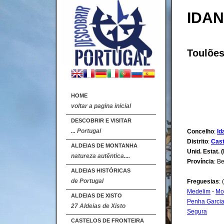
IDAN
Toulõe
HOME
voltar a pagina inicial
DESCOBRIR E VISITAR
... Portugal
Concelho
:
Id
Distrito
:
Cast
ALDEIAS DE MONTANHA
Unid. Estat. (
natureza autêntica....
Província
: B
ALDEIAS HISTÓRICAS
de Portugal
Freguesias
: 
Medelim
-
Mo
ALDEIAS DE XISTO
Penha Garci
27 Aldeias de Xisto
Segura
CASTELOS DE FRONTEIRA