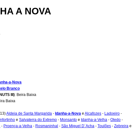
HA A NOVA
s
anha-a-Nova
elo Branco
NUTS III)
: Beira Baixa
eira Baixa
(13)
Aldeia de Santa Margarida
-
Idanha-a-Nova
e
Alcafozes
-
Ladoeiro
-
nfortinho
e
Salvaterra do Extremo
-
Monsanto
e
Idanha-a-Velha
-
Oledo
-
a
-
Proença-a-Velha
-
Rosmaninhal
-
São Miguel D´Acha
-
Toulões
-
Zebreira
e