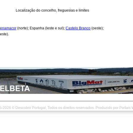
Localização do concelho, freguesias e limites
enamacor
(norte); Espanha (leste e sul);
Castelo Branco
(oeste);
este).
-2026 © Descobrir Portugal, Todos os direitos reservados. Produzido por
Portais 