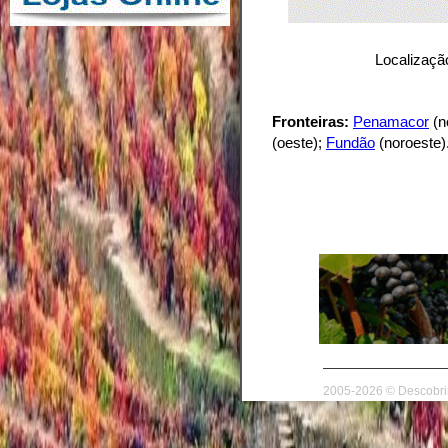
Localização
Fronteiras:
Penamacor
(n
(oeste);
Fundão
(noroeste)
2005-2026 © Descobrir 