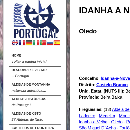
IDANHA A 
Oledo
HOME
voltar a pagina inicial
DESCOBRIR E VISITAR
... Portugal
Concelho
:
Idanha-a-Nova
Distrito
:
Castelo Branco
ALDEIAS DE MONTANHA
natureza autêntica....
Unid. Estat. (NUTS III)
: B
Província
: Beira Baixa
ALDEIAS HISTÓRICAS
de Portugal
Freguesias
: (13)
Aldeia de
ALDEIAS DE XISTO
Ladoeiro
-
Medelim
-
Monfo
27 Aldeias de Xisto
Idanha-a-Velha
-
Oledo
-
P
São Miguel D´Acha
-
Toulõ
CASTELOS DE FRONTEIRA