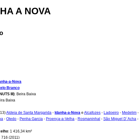
HA A NOVA
o
anha-a-Nova
elo Branco
NUTS III)
: Beira Baixa
eira Baixa
(13)
Aldeia de Santa Margarida
-
Idanha-a-Nova
e
Alcafozes
-
Ladoeiro
-
Medelim
ha
-
Oledo
-
Penha Garcia
-
Proença-a-Velha
-
Rosmaninhal
-
São Miguel D´Acha
celho
: 1 416,34 km²
9 716 (2011)