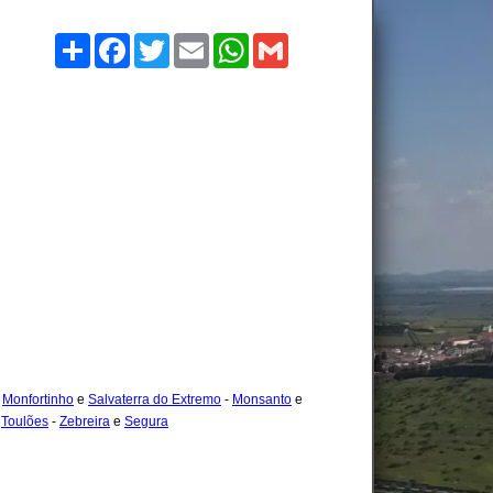
Compartilhe
Facebook
Twitter
Email
WhatsApp
Gmail
-
Monfortinho
e
Salvaterra do Extremo
-
Monsanto
e
-
Toulões
-
Zebreira
e
Segura