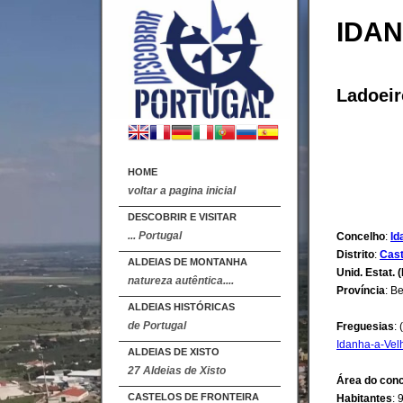
IDAN
Ladoeir
HOME
voltar a pagina inicial
DESCOBRIR E VISITAR
... Portugal
Concelho
:
Id
Distrito
:
Cast
ALDEIAS DE MONTANHA
Unid. Estat. (
natureza autêntica....
Província
: B
ALDEIAS HISTÓRICAS
de Portugal
Freguesias
: 
Idanha-a-Vel
ALDEIAS DE XISTO
27 Aldeias de Xisto
Área do con
CASTELOS DE FRONTEIRA
Habitantes
: 