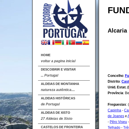
FUN
Alcaria
HOME
voltar a pagina inicial
DESCOBRIR E VISITAR
... Portugal
Concelho
:
Fu
Distrito
:
Cast
ALDEIAS DE MONTANHA
Unid. Estat. (
natureza autêntica....
Província
: B
ALDEIAS HISTÓRICAS
de Portugal
Freguesias
:
Capinha
-
Ca
ALDEIAS DE XISTO
de Joanes
e
27 Aldeias de Xisto
-
Pêro Viseu
CASTELOS DE FRONTEIRA
Telhado
-
Trê