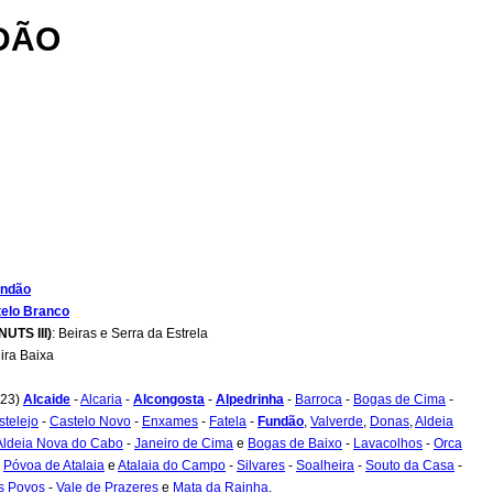
DÃO
ndão
elo Branco
NUTS III)
: Beiras e Serra da Estrela
eira Baixa
 (23)
Alcaide
-
Alcaria
-
Alcongosta
-
Alpedrinha
-
Barroca
-
Bogas de Cima
-
stelejo
-
Castelo Novo
-
Enxames
-
Fatela
-
Fundão
,
Valverde
,
Donas
,
Aldeia
Aldeia Nova do Cabo
-
Janeiro de Cima
e
Bogas de Baixo
-
Lavacolhos
-
Orca
-
Póvoa de Atalaia
e
Atalaia do Campo
-
Silvares
-
Soalheira
-
Souto da Casa
-
s Povos
-
Vale de Prazeres
e
Mata da Rainha
.