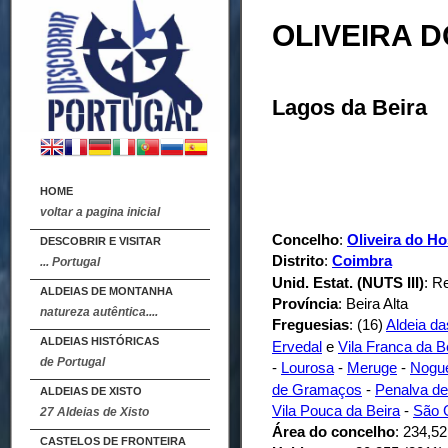
OLIVEIRA D
Lagos da Beira
HOME
voltar a pagina inicial
Concelho
:
Oliveira do Ho
DESCOBRIR E VISITAR
Distrito
:
Coimbra
... Portugal
Unid. Estat. (NUTS III)
: R
ALDEIAS DE MONTANHA
Província
: Beira Alta
natureza autêntica....
Freguesias
: (16)
Aldeia d
ALDEIAS HISTÓRICAS
Ervedal
e
Vila Franca da B
de Portugal
-
Lourosa
-
Meruge
-
Nogue
de Gramaços
-
Penalva de
ALDEIAS DE XISTO
Vila Pouca da Beira
-
São 
27 Aldeias de Xisto
Área do concelho
: 234,5
CASTELOS DE FRONTEIRA