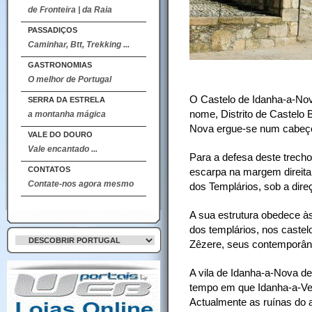
de Fronteira | da Raia
PASSADIÇOS
Caminhar, Btt, Trekking ...
GASTRONOMIAS
O melhor de Portugal
O Castelo de Idanha-a-Nov
SERRA DA ESTRELA
nome, Distrito de Castelo 
a montanha mágica
Nova ergue-se num cabeço,
VALE DO DOURO
Vale encantado ...
Para a defesa deste trecho 
CONTATOS
escarpa na margem direita
Contate-nos agora mesmo
dos Templários, sob a dir
A sua estrutura obedece às
dos templários, nos caste
Zêzere, seus contemporân
A vila de Idanha-a-Nova 
tempo em que Idanha-a-Ve
Actualmente as ruínas do 