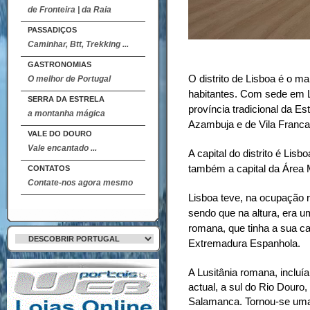
de Fronteira | da Raia
PASSADIÇOS
Caminhar, Btt, Trekking ...
GASTRONOMIAS
O distrito de Lisboa é o m
O melhor de Portugal
habitantes. Com sede em L
SERRA DA ESTRELA
província tradicional da 
a montanha mágica
Azambuja e de Vila Franca
VALE DO DOURO
Vale encantado ...
A capital do distrito é Lisb
também a capital da Área M
CONTATOS
Contate-nos agora mesmo
Lisboa teve, na ocupação r
sendo que na altura, era u
romana, que tinha a sua ca
Extremadura Espanhola.
A Lusitânia romana, incluí
actual, a sul do Rio Douro
Salamanca. Tornou-se uma p